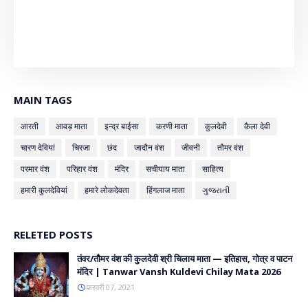
MAIN TAGS
आरती
आवड़ माता
इन्द्र बाईसा
करणी माता
कुलदेवी
कैला देवी
चारण देवियां
चिरजा
छंद
जादौन वंश
जीवनी
तौमर वंश
परमार वंश
परिहार वंश
मंदिर
सचीयाय माता
साहित्य
हमारी कुलदेवियां
हमारे लोकदेवता
हिंगलाज माता
ગુજરાતી
RELETED POSTS
तंवर/तौमर वंश की कुलदेवी श्री चिलाय माता — इतिहास, गोत्र व पाटन
मंदिर | Tanwar Vansh Kuldevi Chilay Mata 2026
फ़रवरी 07, 2021