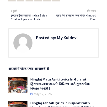
पुराने
और नया
इन्द्र बाईसा चालीसा Indra Baisa
खूबड़ देवी इतिहास कथा मंदिर Khubad
Chalisa Lyrics In Hindi
Devi
Posted by:
My Kuldevi
आपको ये पोस्ट पसंद आ सकती हैं
Hinglaj Mata Aarti Lyrics In Gujarati
હિંગળાજ માતા આરતી: લિરિક્સ અને ગુજરાતીમાં
વિસ્તૃત ભાવાર્થ |
May 12, 2026
Hinglaj Ashtak Lyrics in Gujarati with