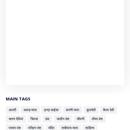
MAIN TAGS
आरती
आवड़ माता
इन्द्र बाईसा
करणी माता
कुलदेवी
कैला देवी
चारण देवियां
चिरजा
छंद
जादौन वंश
जीवनी
तौमर वंश
परमार वंश
परिहार वंश
मंदिर
सचीयाय माता
साहित्य