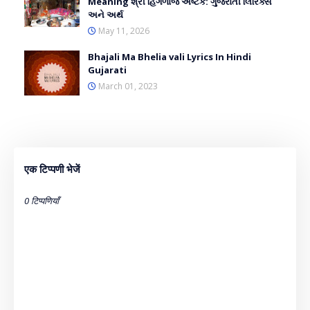
Meaning શ્રી હિંગળાજ અષ્ટક: ગુજરાતી લિરિક્સ
અને અર્થ
May 11, 2026
Bhajali Ma Bhelia vali Lyrics In Hindi
Gujarati
March 01, 2023
एक टिप्पणी भेजें
0 टिप्पणियाँ