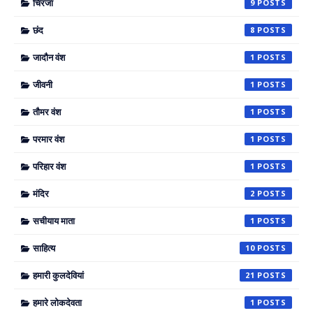
चिरजा
9
छंद
8
जादौन वंश
1
जीवनी
1
तौमर वंश
1
परमार वंश
1
परिहार वंश
1
मंदिर
2
सचीयाय माता
1
साहित्य
10
हमारी कुलदेवियां
21
हमारे लोकदेवता
1